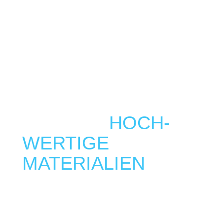
MODERNE
TECHNIK
HOCH­
WERTIGE
MATERIALIEN
In unserer Praxis legen wir großen Wert auf
den Einsatz modernster Technologien und
hochwertiger Materialien. Dies ermöglicht es