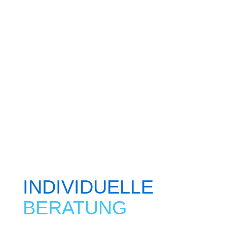
uns, ästhetische Zahnbehandlungen mit
höchster Präzision und Effektivität
durchzuführen.
Durch die enge
Zusammenarbeit mit unseren
meistergeführten, vor Ort befindlichen
Laboren stellen wir sicher, dass jede
ästhetische Lösung perfekt auf Ihre
Bedürfnisse abgestimmt ist.
INDIVIDUELLE
BERATUNG